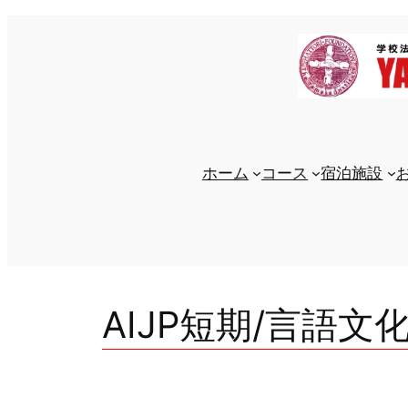
内
容
を
ス
キ
ッ
プ
ホーム
コース
宿泊施設
AIJP短期/言語