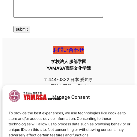
お問い合わせ
学校法人 服部学園
YAMASA言語文化学院
〒444-0832 日本 愛知県
岡崎市羽根東町1-2-1
Tel: +81 (0)564-55-8111
Manage Consent
Fax: +81 (0)564-55-8113
Email:
admissions@yamasa.org
To provide the best experiences, we use technologies like cookies to
郵送の場合は私書箱の郵便番号
〒444-8691
をお使いく
store and/or access device information. Consenting to these
ださい。
technologies will allow us to process data such as browsing behavior or
unique IDs on this site. Not consenting or withdrawing consent, may
adversely affect certain features and functions.