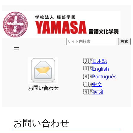
内
容
を
ス
キ
検
検索
ッ
索
プ
日本語
English
Português
中文
お問い合わせ
नेपाली
お問い合わせ