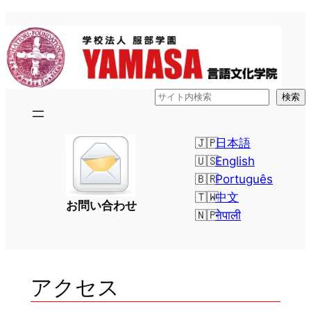
内
容
を
ス
キ
検
検索
ッ
索
プ
日本語
English
Português
中文
お問い合わせ
नेपाली
アクセス