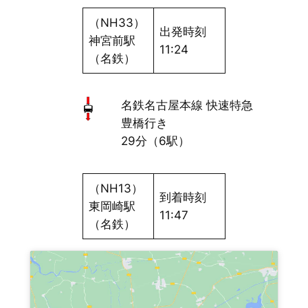
（NH33）
出発時刻
神宮前駅
11:24
（名鉄）
名鉄名古屋本線 快速特急
豊橋行き
29分（6駅）
（NH13）
到着時刻
東岡崎駅
11:47
（名鉄）