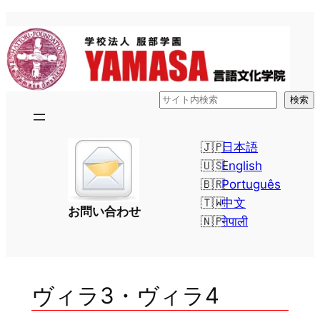
内
容
を
ス
キ
検
検索
ッ
索
プ
日本語
English
Português
中文
お問い合わせ
नेपाली
ヴィラ3・ヴィラ4