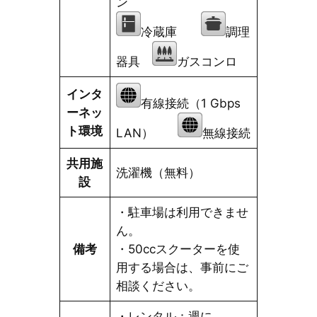
ン
冷蔵庫
調理
器具
ガスコンロ
インタ
有線接続（1 Gbps
ーネッ
ト環境
LAN）
無線接続
共用施
洗濯機（無料）
設
・駐車場は利用できませ
ん。
備考
・50ccスクーターを使
用する場合は、事前にご
相談ください。
・レンタル：週に