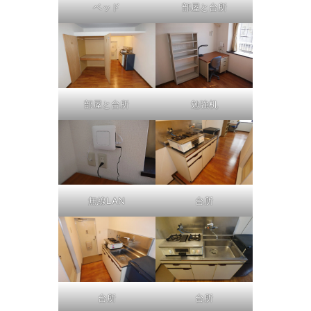
ベッド
部屋と台所
部屋と台所
勉強机
無線LAN
台所
台所
台所