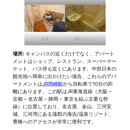
台所
風呂とトイレ
場所:
キャンパスの近くだけでなく、アパート
メントはショップ、レストラン、スーパーマー
ケット、バス停も近くにあります。中部日本の
観光地へ簡単に出かけたい場合、これらのアパ
ートメントは
JR岡崎駅
から自転車で10分の距
離にあります。この駅はJR東海道線（大阪 –
京都 – 名古屋 – 静岡 – 東京を結ぶ主要な幹
線）に位置しており、名古屋、金山、三河安
城、三河湾にある蒲郡の海浜/温泉リゾート、
豊橋へのアクセスが非常に便利です。