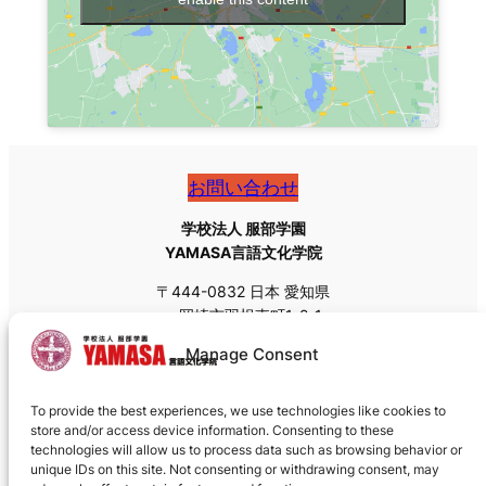
お問い合わせ
学校法人 服部学園
YAMASA言語文化学院
〒444-0832 日本 愛知県
岡崎市羽根東町1-2-1
Tel: +81 (0)564-55-8111
Manage Consent
Fax: +81 (0)564-55-8113
Email:
admissions@yamasa.org
To provide the best experiences, we use technologies like cookies to
郵送の場合は私書箱の郵便番号
〒444-8691
をお使いく
store and/or access device information. Consenting to these
ださい。
technologies will allow us to process data such as browsing behavior or
unique IDs on this site. Not consenting or withdrawing consent, may