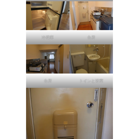
台所
冷蔵庫
トイレと浴室
台所