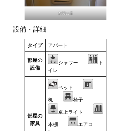
玄関の扉
設備・詳細
タイプ
アパート
部屋の
シャワー
ト
設備
イレ
ベッド
机
椅子
卓上ライト
部屋の
家具
本棚
エアコ