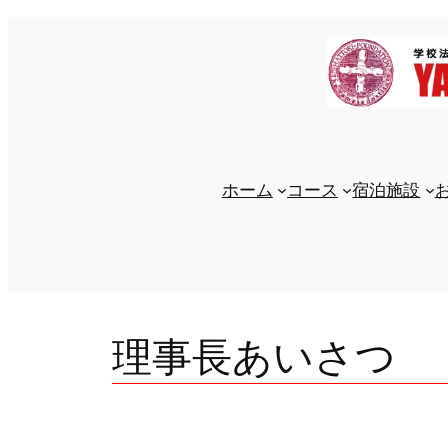
内
容
を
ス
キ
ッ
プ
ホーム
コース
宿泊施設
理事長あいさつ