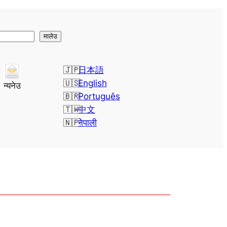
मालेउ
日本語
English
न्यनेउ
Português
中文
नेपाली