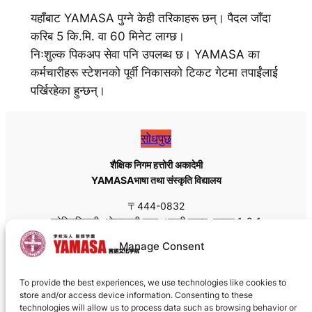
यहाँबाट YAMASA पुग्ने केही तरिकाहरू छन्। पैदल जाँदा
करिब 5 कि.मि. वा 60 मिनेट लाग्छ।
निःशुल्क पिकअप सेवा पनि उपलब्ध छ। YAMASA का
कर्मचारीहरू स्टेशनको पूर्वी निकासको टिकट गेटमा तपाईंलाई
पर्खिरहेका हुन्छन्।
सोधपुछ
शैक्षिक निगम हत्तोरी अकादेमी
YAMASAभाषा तथा संस्कृति विद्यालय
〒444-0832
हनेहिगाशिमाची, ओकाजाकी शहर, आइची प्रान्त, जापान 1-2-1
Tel: +81 (0)564-55-8111
Manage Consent
Fax: +81 (0)564-55-8113
Email:
admissions@yamasa.org
To provide the best experiences, we use technologies like cookies to
ढुवानीको लागि, कृपया 444-0832 को सट्टा 444-8691 प्रयोग
store and/or access device information. Consenting to these
गर्नुहोस्।
technologies will allow us to process data such as browsing behavior or