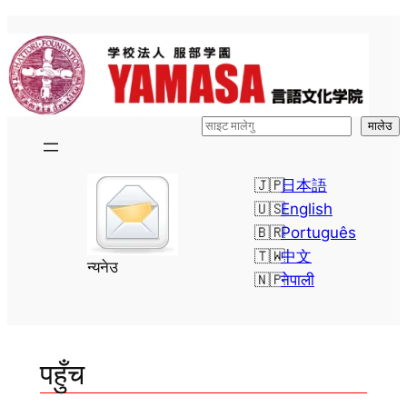
सामग्रीमा
जानुहोस्
検
मालेउ
索
日本語
English
Português
中文
न्यनेउ
नेपाली
पहुँच