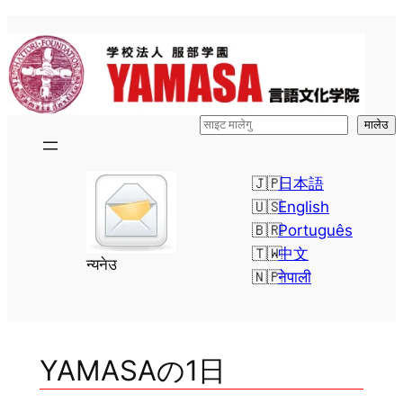
सामग्रीमा
जानुहोस्
検
मालेउ
索
日本語
English
Português
中文
न्यनेउ
नेपाली
YAMASAの1日