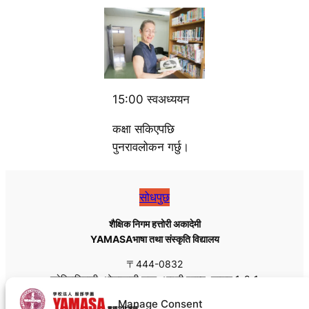
15:00 स्वअध्ययन
कक्षा सकिएपछि
पुनरावलोकन गर्छु।
सोधपुछ
शैक्षिक निगम हत्तोरी अकादेमी
YAMASAभाषा तथा संस्कृति विद्यालय
〒444-0832
हनेहिगाशिमाची, ओकाजाकी शहर, आइची प्रान्त, जापान 1-2-1
Tel: +81 (0)564-55-8111
Manage Consent