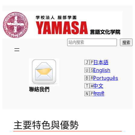
跳
至
主
要
內
検
搜索
容
索
日本語
English
Português
中文
聯絡我們
नेपाली
主要特色與優勢