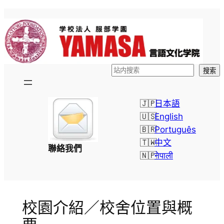
跳
至
主
要
內
検
搜索
容
索
日本語
English
Português
中文
聯絡我們
नेपाली
校園介紹／校舍位置與概