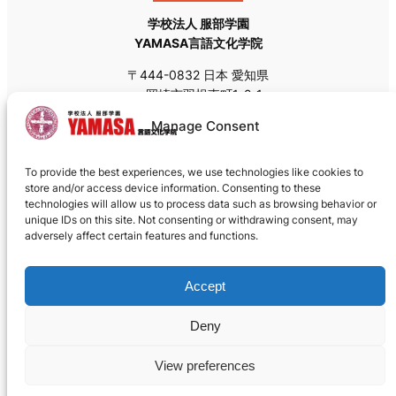
学校法人 服部学園
YAMASA言語文化学院
〒444-0832 日本 愛知県
岡崎市羽根東町1-2-1
Tel: +81 (0)564-55-8111
Manage Consent
Fax: +81 (0)564-55-8113
Email:
admissions@yamasa.org
To provide the best experiences, we use technologies like cookies to
郵送の場合は私書箱の郵便番号
〒444-8691
をお使いく
store and/or access device information. Consenting to these
ださい。
technologies will allow us to process data such as browsing behavior or
unique IDs on this site. Not consenting or withdrawing consent, may
adversely affect certain features and functions.
Accept
Deny
クッキーポリシー
©1992 – 2026 YAMASA言語文化学院
View preferences
Designed with
WordPress