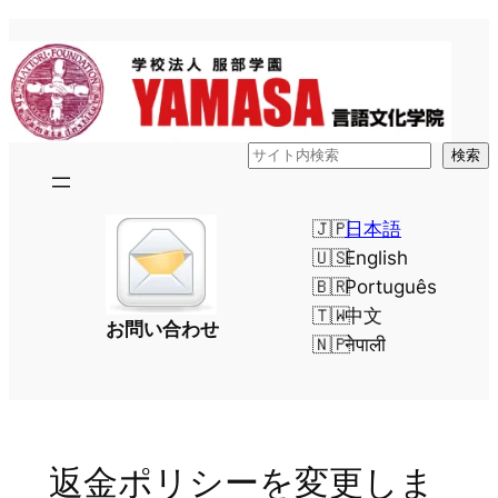
内
容
を
ス
キ
検
検索
ッ
索
プ
日本語
English
Português
中文
お問い合わせ
नेपाली
返金ポリシーを変更しま