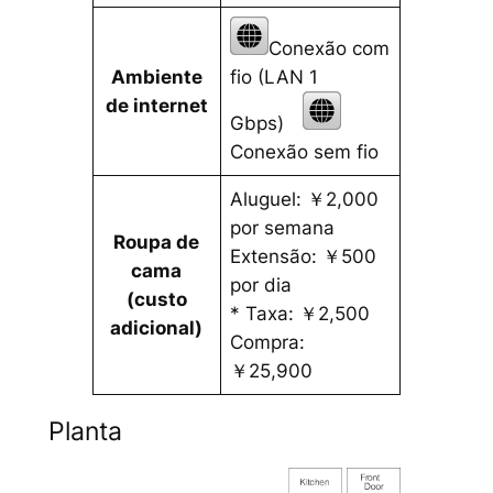
Conexão com
Ambiente
fio (LAN 1
de internet
Gbps)
Conexão sem fio
Aluguel: ￥2,000
por semana
Roupa de
Extensão: ￥500
cama
por dia
(custo
* Taxa: ￥2,500
adicional)
Compra:
￥25,900
Planta