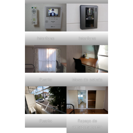
Interfone
Interfone
Mesa de estudo
Quarto
Quarto
Espaço de
armazenamento