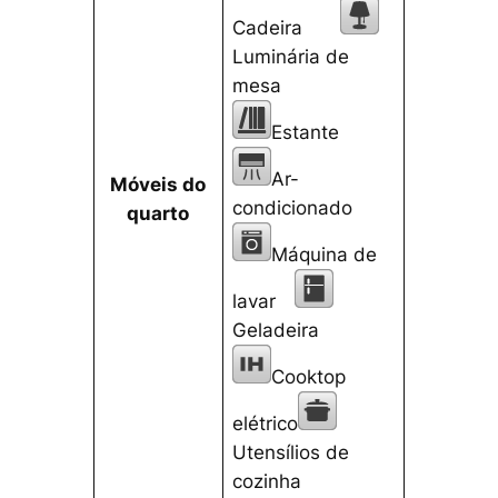
Cadeira
Luminária de
mesa
Estante
Ar-
Móveis do
condicionado
quarto
Máquina de
lavar
Geladeira
Cooktop
elétrico
Utensílios de
cozinha