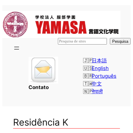
Pular
para
o
conteúdo
検
Pesquisa
索
日本語
English
Português
中文
Contato
नेपाली
Residência K