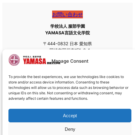
お問い合わせ
学校法人 服部学園
YAMASA言語文化学院
〒444-0832 日本 愛知県
岡崎市羽根東町1-2-1
Tel: +81 (0)564-55-8111
Manage Consent
Fax: +81 (0)564-55-8113
Email:
admissions@yamasa.org
To provide the best experiences, we use technologies like cookies to
郵送の場合は私書箱の郵便番号
〒444-8691
をお使いく
store and/or access device information. Consenting to these
ださい。
technologies will allow us to process data such as browsing behavior or
unique IDs on this site. Not consenting or withdrawing consent, may
adversely affect certain features and functions.
Accept
Deny
クッキーポリシー