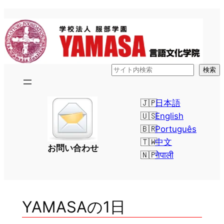
内
容
を
ス
キ
検
検索
ッ
索
プ
日本語
English
Português
中文
お問い合わせ
नेपाली
YAMASAの1日