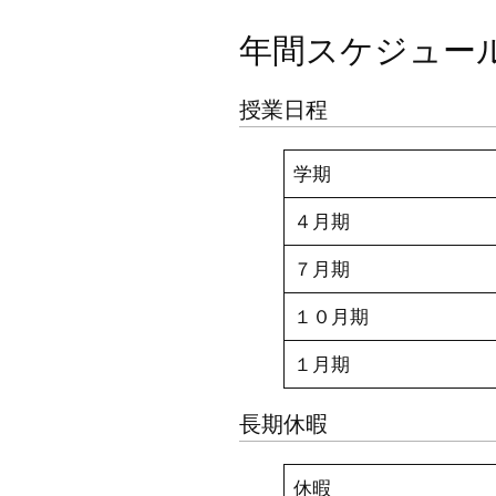
年間スケジュー
授業日程
学期
４月期
７月期
１０月期
１月期
長期休暇
休暇