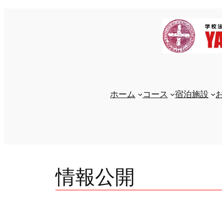
内
容
を
ス
キ
ッ
プ
ホーム
コース
宿泊施設
情報公開