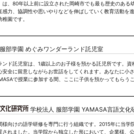
」は、80年以上前に設立された岡崎市でも最も歴史のある
直感力、協調性や思いやりなどを伸ばしていく教育活動を
幼稚園です。
 服部学園 めぐみワンダーランド託児室
ランド託児室は、1歳以上のお子様を預かる託児所です。資
心安全に留意しながらお世話をしてくれます。あなたに小
AMASAで授業に参加する間、ここに子供を預かってもらう
学校法人 服部学園 YAMASA言語文化
関様向けの語学研修を専門に行う組織です。2015年に当学
置されました。当学院から独立した形において、企業様、